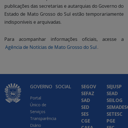
publicações das secretarias e autarquias do Governo do
Estado de Mato Grosso do Sul estão temporariamente
indisponíveis e arquivadas.
Para acompanhar informações oficiais, acesse a
Agência de Notícias de Mato Grosso do Sul
.
GOVERNO
SOCIAL
SEGOV
SEJUSP
SEFAZ
SEAD
Portal
SAD
SEILOG
Único de
SED
SEMADES
Serviços
SES
SETESC
Transparência
CGE
PGE
Diário
CASA
SEC