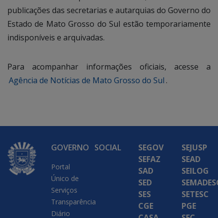
publicações das secretarias e autarquias do Governo do
Estado de Mato Grosso do Sul estão temporariamente
indisponíveis e arquivadas.
Para acompanhar informações oficiais, acesse a
Agência de Notícias de Mato Grosso do Sul
.
GOVERNO
SOCIAL
SEGOV
SEJUSP
SEFAZ
SEAD
Portal
SAD
SEILOG
Único de
SED
SEMADES
Serviços
SES
SETESC
Transparência
CGE
PGE
Diário
CASA
SEC