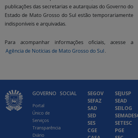
publicações das secretarias e autarquias do Governo do
Estado de Mato Grosso do Sul estão temporariamente
indisponíveis e arquivadas.
Para acompanhar informações oficiais, acesse a
Agência de Notícias de Mato Grosso do Sul
.
GOVERNO
SOCIAL
SEGOV
SEJUSP
SEFAZ
SEAD
Portal
SAD
SEILOG
Único de
SED
SEMADES
Serviços
SES
SETESC
Transparência
CGE
PGE
Diário
CASA
SEC