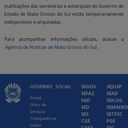
publicações das secretarias e autarquias do Governo do
Estado de Mato Grosso do Sul estão temporariamente
indisponíveis e arquivadas.
Para acompanhar informações oficiais, acesse a
Agência de Notícias de Mato Grosso do Sul
.
GOVERNO
SOCIAL
SEGOV
SEJUSP
SEFAZ
SEAD
Portal
SAD
SEILOG
Único de
SED
SEMADES
Serviços
SES
SETESC
Transparência
CGE
PGE
Diário
CASA
SEC