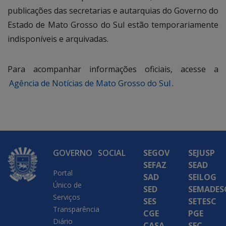
publicações das secretarias e autarquias do Governo do
Estado de Mato Grosso do Sul estão temporariamente
indisponíveis e arquivadas.
Para acompanhar informações oficiais, acesse a
Agência de Notícias de Mato Grosso do Sul
.
GOVERNO
SOCIAL
SEGOV
SEJUSP
SEFAZ
SEAD
Portal
SAD
SEILOG
Único de
SED
SEMADES
Serviços
SES
SETESC
Transparência
CGE
PGE
Diário
CASA
SEC