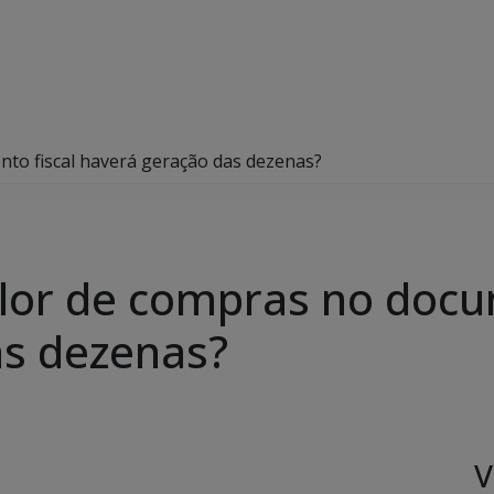
nto fiscal haverá geração das dezenas?
alor de compras no docu
as dezenas?
V