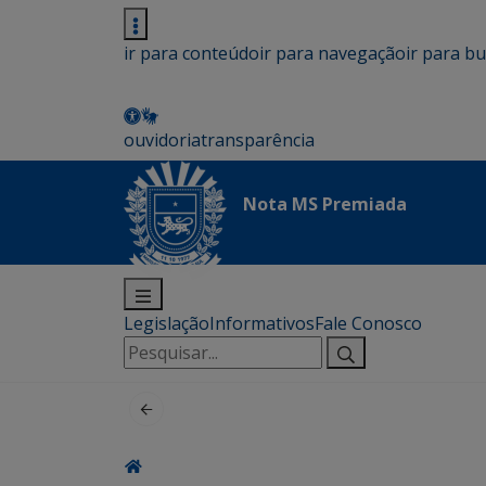
ir para conteúdo
ir para navegação
ir para b
ouvidoria
transparência
Nota MS Premiada
Legislação
Informativos
Fale Conosco
Pesquisar
por: