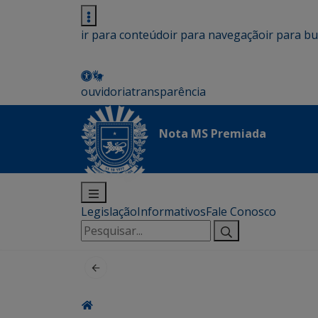
ir para conteúdo
ir para navegação
ir para b
ouvidoria
transparência
Nota MS Premiada
Legislação
Informativos
Fale Conosco
Pesquisar
por: