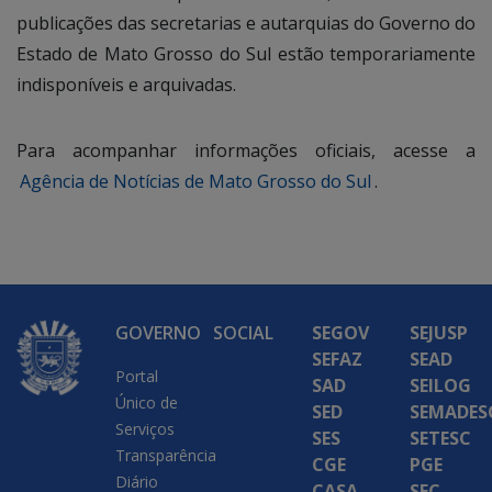
publicações das secretarias e autarquias do Governo do
Estado de Mato Grosso do Sul estão temporariamente
indisponíveis e arquivadas.
Para acompanhar informações oficiais, acesse a
Agência de Notícias de Mato Grosso do Sul
.
GOVERNO
SOCIAL
SEGOV
SEJUSP
SEFAZ
SEAD
Portal
SAD
SEILOG
Único de
SED
SEMADES
Serviços
SES
SETESC
Transparência
CGE
PGE
Diário
CASA
SEC