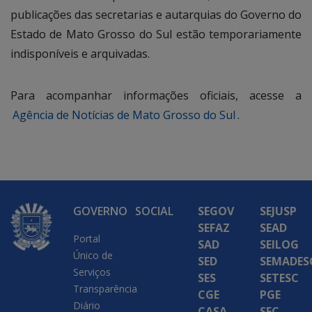
publicações das secretarias e autarquias do Governo do
Estado de Mato Grosso do Sul estão temporariamente
indisponíveis e arquivadas.
Para acompanhar informações oficiais, acesse a
Agência de Notícias de Mato Grosso do Sul
.
GOVERNO
SOCIAL
SEGOV
SEJUSP
SEFAZ
SEAD
Portal
SAD
SEILOG
Único de
SED
SEMADES
Serviços
SES
SETESC
Transparência
CGE
PGE
Diário
CASA
SEC