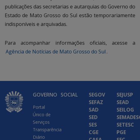
publicações das secretarias e autarquias do Governo do
Estado de Mato Grosso do Sul estão temporariamente
indisponíveis e arquivadas.
Para acompanhar informações oficiais, acesse a
Agência de Notícias de Mato Grosso do Sul
.
GOVERNO
SOCIAL
SEGOV
SEJUSP
SEFAZ
SEAD
Portal
SAD
SEILOG
Único de
SED
SEMADES
Serviços
SES
SETESC
Transparência
CGE
PGE
Diário
CASA
SEC