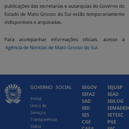
publicações das secretarias e autarquias do Governo do
Estado de Mato Grosso do Sul estão temporariamente
indisponíveis e arquivadas.
Para acompanhar informações oficiais, acesse a
Agência de Notícias de Mato Grosso do Sul
.
GOVERNO
SOCIAL
SEGOV
SEJUSP
SEFAZ
SEAD
Portal
SAD
SEILOG
Único de
SED
SEMADES
Serviços
SES
SETESC
Transparência
CGE
PGE
Diário
CASA
SEC