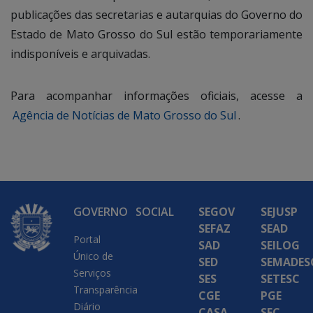
publicações das secretarias e autarquias do Governo do
Estado de Mato Grosso do Sul estão temporariamente
indisponíveis e arquivadas.
Para acompanhar informações oficiais, acesse a
Agência de Notícias de Mato Grosso do Sul
.
GOVERNO
SOCIAL
SEGOV
SEJUSP
SEFAZ
SEAD
Portal
SAD
SEILOG
Único de
SED
SEMADES
Serviços
SES
SETESC
Transparência
CGE
PGE
Diário
CASA
SEC